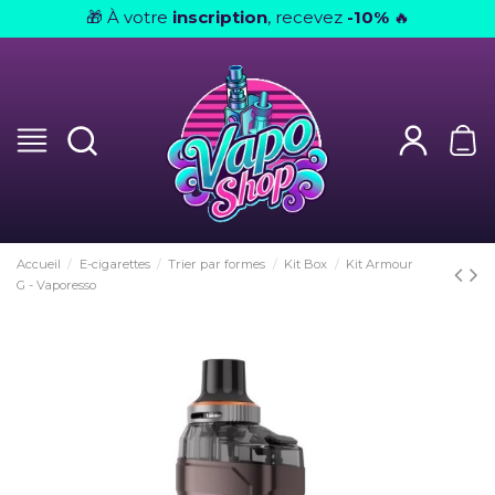
À votre
inscription
, recevez
-10%
🎁
🔥
Accueil
E-cigarettes
Trier par formes
Kit Box
Kit Armour
G - Vaporesso