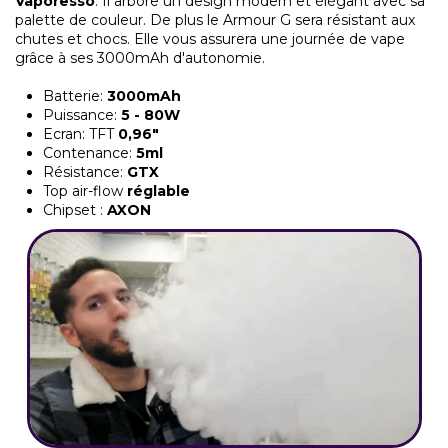
Vaporesso
. Il arbore un design modern et élégant avec sa
palette de couleur. De plus le Armour G sera résistant aux
chutes et chocs. Elle vous assurera une journée de vape
grâce à ses 3000mAh d'autonomie.
Batterie:
3000mAh
Puissance:
5 - 80W
Ecran: TFT
0,96"
Contenance:
5ml
Résistance:
GTX
Top air-flow
réglable
Chipset :
AXON