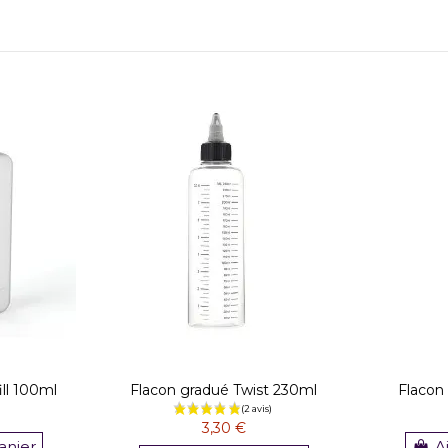
ill 100ml
Flacon gradué Twist 230ml
Flacon
3,30 €
anier
A