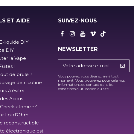
LS ET AIDE
SUIVEZ-NOUS
E-liquide DIY
NEWSLETTER
ice DIY
ter la Vape
uites !
goût de brûlé ?
Vous pouvez vous désinscrire à tout
moment. Vous trouverez pour cela nos
dosage de nicotine
informations de contact dans les
conditions d'utilisation du site.
urs à éviter
 des Accus
'Check atomizer'
ur Loi d'Ohm
e reconstructible
tte électronique est-