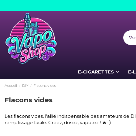
E-CIGARETTES
E-
Accueil
DIY
Flacons vides
Flacons vides
Les flacons vides, l’allié indispensable des amateurs de D
remplissage facile. Créez, dosez, vapotez ! 🔥💨