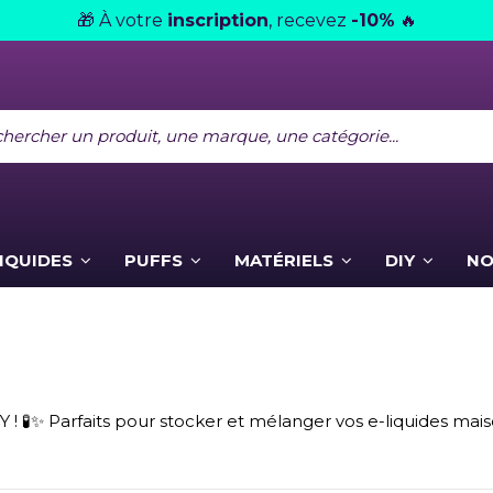
À votre
inscription
, recevez
-10%
🎁
🔥
LIQUIDES
PUFFS
MATÉRIELS
DIY
NO
IY ! 🧪✨ Parfaits pour stocker et mélanger vos e-liquides ma