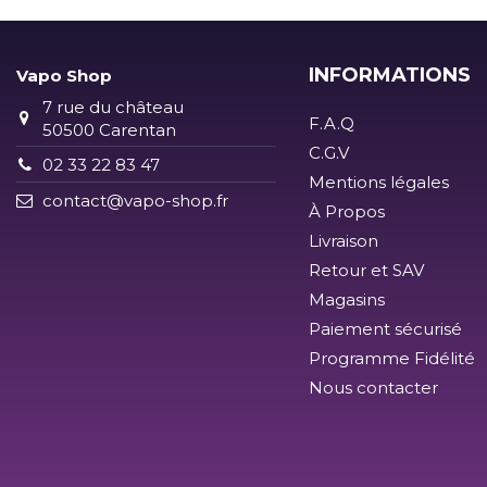
INFORMATIONS
Vapo Shop
7 rue du château
F.A.Q
50500 Carentan
C.G.V
02 33 22 83 47
Mentions légales
contact@vapo-shop.fr
À Propos
Livraison
Retour et SAV
Magasins
Paiement sécurisé
Programme Fidélité
Nous contacter