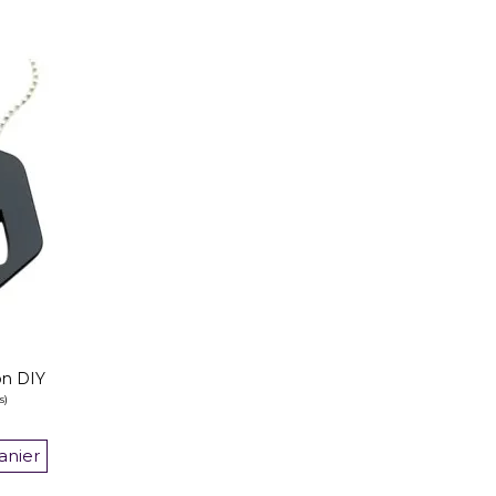
on DIY
anier