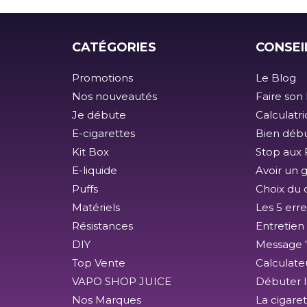
CATÉGORIES
CONSEI
Promotions
Le Blog
Nos nouveautés
Faire son 
Je débute
Calculatr
E-cigarettes
Bien débu
Kit Box
Stop aux F
E-liquide
Avoir un 
Puffs
Choix du 
Matériels
Les 5 erre
Résistances
Entretien
DIY
Message 
Top Vente
Calculate
VAPO SHOP JUICE
Débuter l
Nos Marques
La cigare