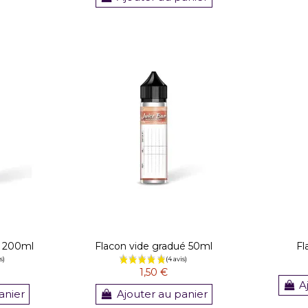
é 200ml
Flacon vide gradué 50ml
Fl
1,50 €
A
anier
Ajouter au panier