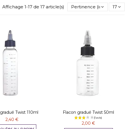
Affichage 1-17 de 17 article(s)
Pertinence (inverse)
17
 gradué Twist 110ml
Flacon gradué Twist 50ml
2,40 €
2,00 €
jouter au panier