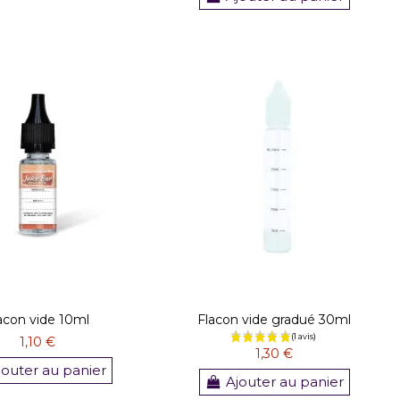
(2 avis)
acon vide 10ml
Flacon vide gradué 30ml
1,10 €
1,30 €
jouter au panier
Ajouter au panier