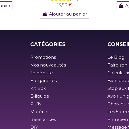
13,90 €
anier
A
Ajouter au panier
CATÉGORIES
CONSEI
Promotions
Le Blog
Nos nouveautés
Faire son 
Je débute
Calculatr
E-cigarettes
Bien débu
Kit Box
Stop aux F
E-liquide
Avoir un 
Puffs
Choix du 
Matériels
Les 5 erre
Résistances
Entretien
DIY
Message 