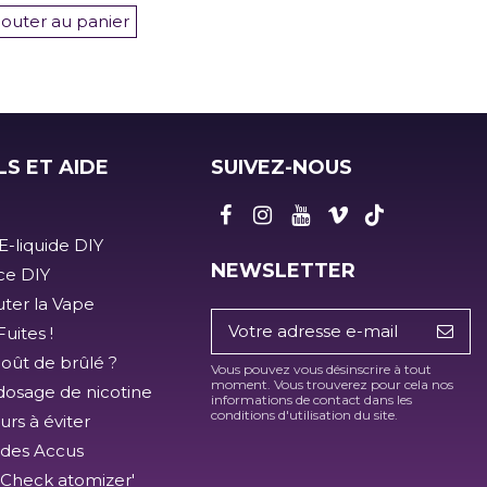
jouter au panier
LS ET AIDE
SUIVEZ-NOUS
E-liquide DIY
NEWSLETTER
ice DIY
ter la Vape
uites !
goût de brûlé ?
Vous pouvez vous désinscrire à tout
moment. Vous trouverez pour cela nos
dosage de nicotine
informations de contact dans les
conditions d'utilisation du site.
urs à éviter
 des Accus
'Check atomizer'