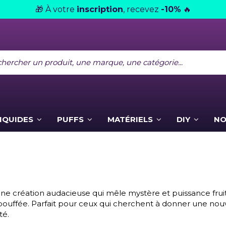
À votre
inscription
, recevez
-10%
🎁
🔥
LIQUIDES
PUFFS
MATÉRIELS
DIY
NO
 une création audacieuse qui mêle mystère et puissance frui
bouffée. Parfait pour ceux qui cherchent à donner une nou
té.