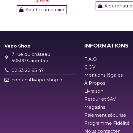
13,90 €
Ajouter au p
Ajouter au panier
INFORMATIONS
Vapo Shop
7 rue du château
F.A.Q
50500 Carentan
C.G.V
02 33 22 83 47
Mentions légales
contact@vapo-shop.fr
À Propos
Livraison
Retour et SAV
Magasins
Paiement sécurisé
Programme Fidélité
Nous contacter