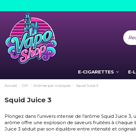
E-CIGARETTES
E-
Accueil
DIY
Arômes par marques
Squid Juice 3
Squid Juice 3
Plongez dans l’univers intense de l’arôme Squid Juice 3,
arôme offre une explosion de saveurs fruitées à chaque 
Juice 3 séduit par son équilibre entre intensité et originali