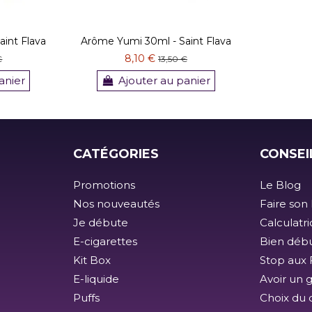
int Flava
Arôme Yumi 30ml - Saint Flava
8,10 €
€
13,50 €
anier
Ajouter au panier
CATÉGORIES
CONSEI
Promotions
Le Blog
Nos nouveautés
Faire son 
Je débute
Calculatr
E-cigarettes
Bien débu
Kit Box
Stop aux F
E-liquide
Avoir un 
Puffs
Choix du 