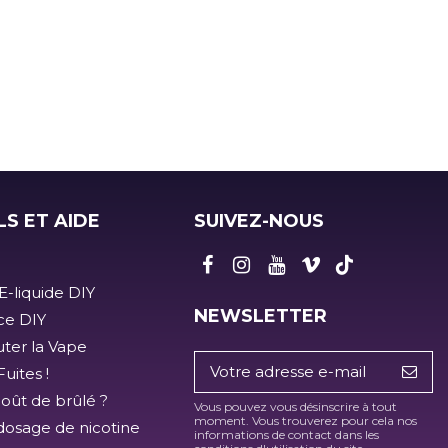
LS ET AIDE
SUIVEZ-NOUS
E-liquide DIY
NEWSLETTER
ice DIY
ter la Vape
uites !
goût de brûlé ?
Vous pouvez vous désinscrire à tout
moment. Vous trouverez pour cela nos
dosage de nicotine
informations de contact dans les