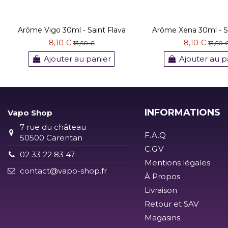
Arôme Vigo 30ml - Saint Flava
Arôme Xena 30ml - Sa
8,10 €
8,10 €
13,50 €
13,50 
Ajouter au panier
Ajouter au p
INFORMATIONS
Vapo Shop
7 rue du château
F.A.Q
50500 Carentan
C.G.V
02 33 22 83 47
Mentions légales
contact@vapo-shop.fr
À Propos
Livraison
Retour et SAV
Magasins