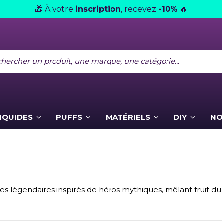
À votre
inscription
, recevez
-10%
🎁
🔥
LIQUIDES
PUFFS
MATÉRIELS
DIY
NO
s légendaires inspirés de héros mythiques, mêlant fruit du 