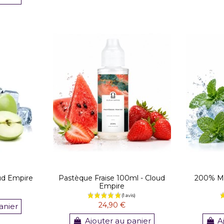
d Empire
Pastèque Fraise 100ml - Cloud
200% Me
Empire
24,90 €
anier
Ajouter au panier
A