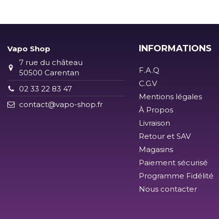
INFORMATIONS
Vapo Shop
7 rue du château
F.A.Q
50500 Carentan
C.G.V
02 33 22 83 47
Mentions légales
contact@vapo-shop.fr
À Propos
Livraison
Retour et SAV
Magasins
Paiement sécurisé
Programme Fidélité
Nous contacter