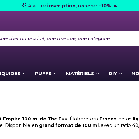
À votre
inscription
, recevez
-10%
🎁
🔥
LIQUIDES
PUFFS
MATÉRIELS
DIY
NO
d Empire 100 ml de The Fuu
. Élaborés en
France
, ces
e-li
he. Disponible en
grand format de 100 ml
, avec un ratio 