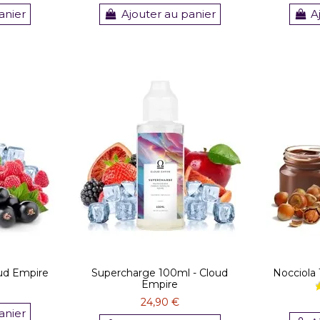
anier
Ajouter au panier
A
oud Empire
Supercharge 100ml - Cloud
Nocciola
Empire
24,90 €
anier