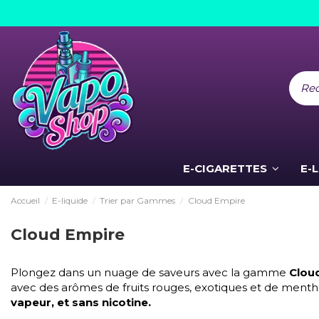
E-CIGARETTES
E-
Accueil
E-liquide
Trier par Gammes
Cloud Empire
Cloud Empire
Plongez dans un nuage de saveurs avec la gamme
Clou
avec des arômes de fruits rouges, exotiques et de ment
vapeur, et sans nicotine.