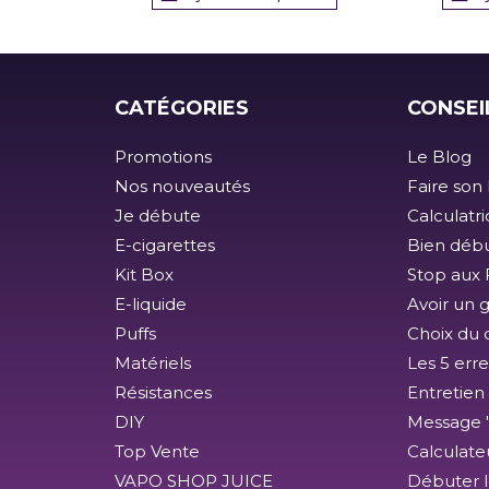
CATÉGORIES
CONSEI
Promotions
Le Blog
Nos nouveautés
Faire son 
Je débute
Calculatr
E-cigarettes
Bien débu
Kit Box
Stop aux F
E-liquide
Avoir un 
Puffs
Choix du 
Matériels
Les 5 erre
Résistances
Entretien
DIY
Message 
Top Vente
Calculate
VAPO SHOP JUICE
Débuter l