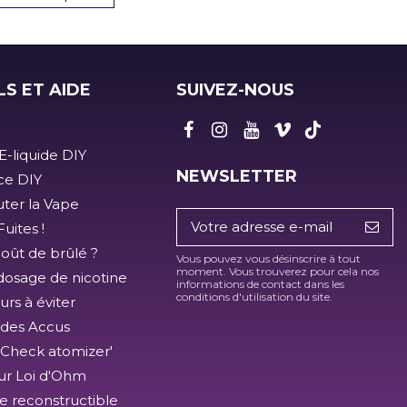
LS ET AIDE
SUIVEZ-NOUS
E-liquide DIY
NEWSLETTER
ice DIY
ter la Vape
uites !
goût de brûlé ?
Vous pouvez vous désinscrire à tout
moment. Vous trouverez pour cela nos
dosage de nicotine
informations de contact dans les
conditions d'utilisation du site.
urs à éviter
 des Accus
'Check atomizer'
ur Loi d'Ohm
e reconstructible