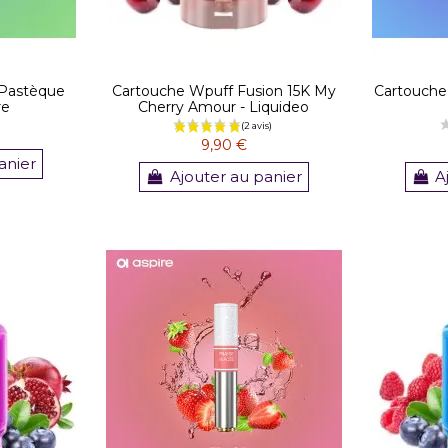
 Pastèque
Cartouche Wpuff Fusion 15K My
Cartouche
re
Cherry Amour - Liquideo
9,90 €
anier
(1 avis)
Ajouter au panier
A