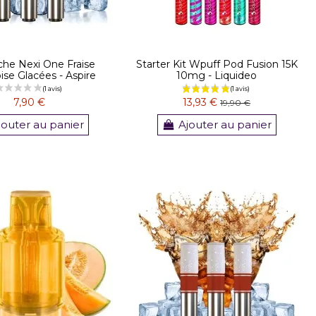
che Nexi One Fraise
Starter Kit Wpuff Pod Fusion 15K
se Glacées - Aspire
10mg - Liquideo
7,90 €
13,93 €
19,90 €
jouter au panier
Ajouter au panier
(4 avis)