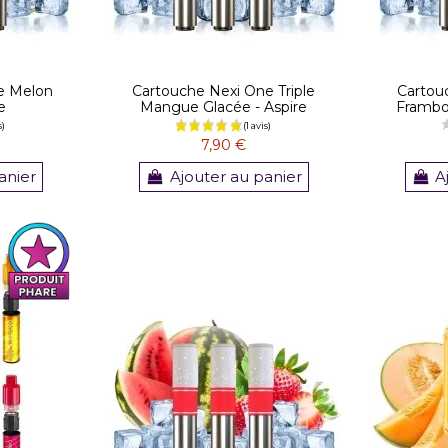
e Melon
Cartouche Nexi One Triple
Cartou
e
Mangue Glacée - Aspire
Framboi
7,90 €
anier
Ajouter au panier
A
(3 avis)