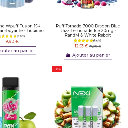
he Wpuff Fusion 15K
Puff Tornado 7000 Dragon Blue
Framboyante - Liquideo
Razz Lemonade Ice 20mg -
RandM & White Rabbit
9,90 €
12,53 €
17,90 €
jouter au panier
Ajouter au panier
-50%