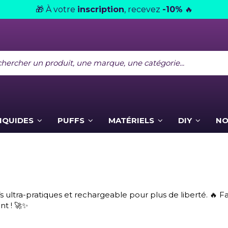
À votre
inscription
, recevez
-10%
🎁
🔥
LIQUIDES
PUFFS
MATÉRIELS
DIY
NO
ltra-pratiques et rechargeable pour plus de liberté. 🔥 Facile
nt ! 🚀✨