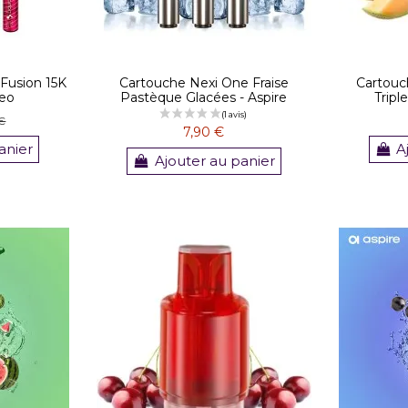
 Fusion 15K
Cartouche Nexi One Fraise
Cartouc
deo
Pastèque Glacées - Aspire
Tripl
 €
7,90 €
anier
A
Ajouter au panier