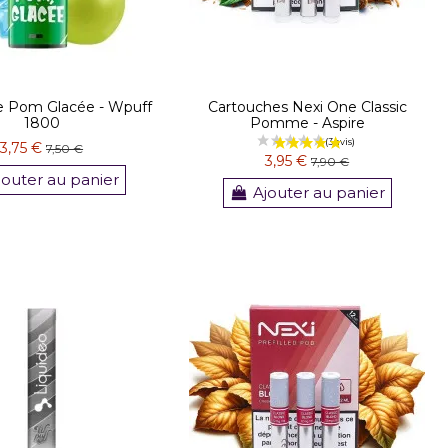
(1 avis)
e Pom Glacée - Wpuff
Cartouches Nexi One Classic
1800
Pomme - Aspire
3,75 €
7,50 €
3,95 €
7,90 €
jouter au panier
Ajouter au panier