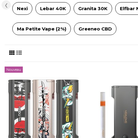
‹
Nexi
Lebar 40K
Granita 30K
Elfbar
Ma Petite Vape (2%)
Greeneo CBD
Nouveau