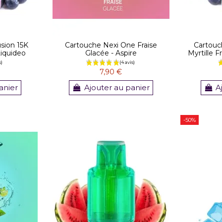
sion 15K
Cartouche Nexi One Fraise
Cartouc
Liquideo
Glacée - Aspire
Myrtille 
7,90 €
anier
Ajouter au panier
A
-50%