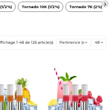
›
(1/2%)
Tornado 10K (1/2%)
Tornado 7K (2%)
ffichage 1-48 de 126 article(s)
Pertinence (inverse)
48