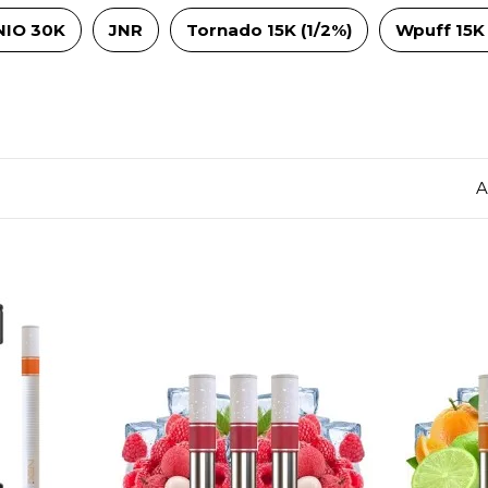
 NIO 30K
JNR
Tornado 15K (1/2%)
Wpuff 15K 
A