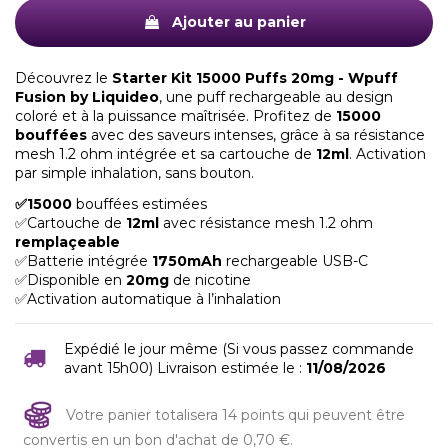
Ajouter au panier
Découvrez le
Starter Kit 15000 Puffs 20mg - Wpuff
Fusion by Liquideo
, une puff rechargeable au design
coloré et à la puissance maîtrisée. Profitez de
15000
bouffées
avec des saveurs intenses, grâce à sa résistance
mesh 1.2 ohm intégrée et sa cartouche de
12ml
. Activation
par simple inhalation, sans bouton.
✅15000
bouffées estimées
✅Cartouche de
12ml
avec résistance mesh 1.2 ohm
remplaçeable
✅Batterie intégrée
1750mAh
rechargeable USB-C
✅Disponible en
20mg
de nicotine
✅Activation automatique à l’inhalation
Expédié le jour même (Si vous passez commande
avant 15h00) Livraison estimée le :
11/08/2026
Votre panier totalisera 14 points qui peuvent être
convertis en un bon d'achat de 0,70 €.