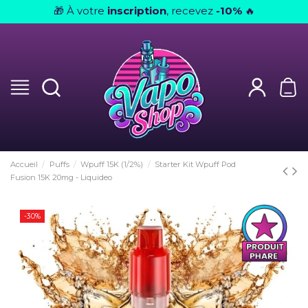
À votre
inscription
, recevez
-10%
🎁
🔥
Accueil
Puffs
Wpuff 15K (1/2%)
Starter Kit Wpuff Pod
Fusion 15K 20mg - Liquideo
-30%