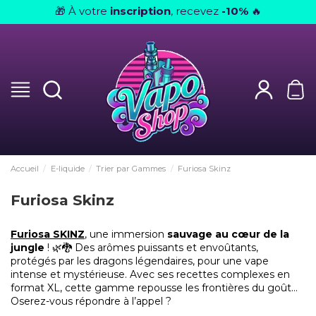
À votre
inscription
, recevez
-10%
🎁
🔥
Accueil
E-liquide
Trier par Gammes
Furiosa Skinz
Furiosa Skinz
Furiosa SKINZ
, une immersion
sauvage au cœur de la
jungle
! 🌿🐉 Des arômes puissants et envoûtants,
protégés par les dragons légendaires, pour une vape
intense et mystérieuse. Avec ses recettes complexes en
format XL, cette gamme repousse les frontières du goût…
Oserez-vous répondre à l’appel ?