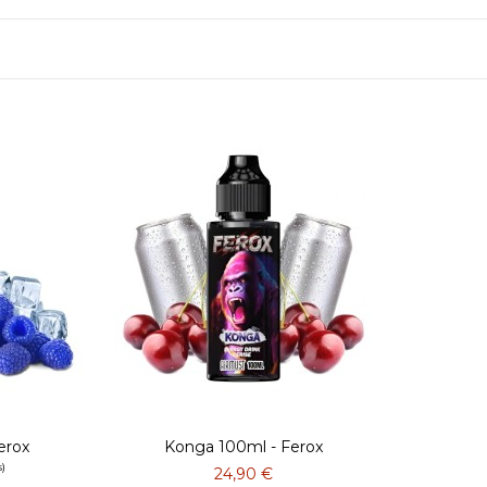
erox
Konga 100ml - Ferox
24,90 €