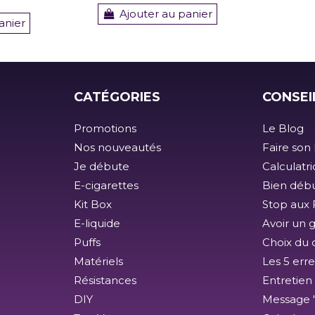
Ajouter au panier
anier
CATÉGORIES
CONSEI
Promotions
Le Blog
Nos nouveautés
Faire son 
Je débute
Calculatr
E-cigarettes
Bien débu
Kit Box
Stop aux F
E-liquide
Avoir un 
Puffs
Choix du 
Matériels
Les 5 erre
Résistances
Entretien
DIY
Message 