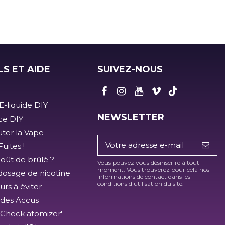
LS ET AIDE
SUIVEZ-NOUS
E-liquide DIY
NEWSLETTER
ice DIY
ter la Vape
uites !
goût de brûlé ?
Vous pouvez vous désinscrire à tout
moment. Vous trouverez pour cela nos
dosage de nicotine
informations de contact dans les
conditions d'utilisation du site.
urs à éviter
 des Accus
'Check atomizer'