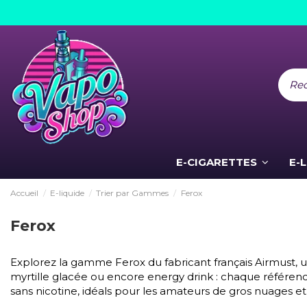
E-CIGARETTES
E-
Accueil
E-liquide
Trier par Gammes
Ferox
Ferox
Explorez la gamme Ferox du fabricant français Airmust, un
myrtille glacée ou encore energy drink : chaque référen
sans nicotine, idéals pour les amateurs de gros nuages et