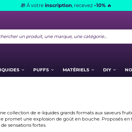
À votre
inscription
, recevez
-10%
🎁
🔥
LIQUIDES
PUFFS
MATÉRIELS
DIY
NO
e collection de e-liquides grands formats aux saveurs fruit
ce promet une explosion de goût en bouche. Proposés en fla
 de sensations fortes.