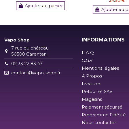
24,90 €
Ajouter au panier
Ajouter au p
INFORMATIONS
Vapo Shop
7 rue du château
F.A.Q
50500 Carentan
C.G.V
02 33 22 83 47
Mentions légales
contact@vapo-shop.fr
À Propos
Livraison
Retour et SAV
Magasins
Paiement sécurisé
Programme Fidélité
Nous contacter