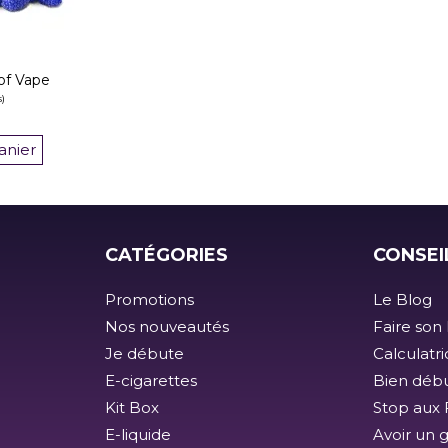
 of Vape
anier
CATÉGORIES
CONSEI
Promotions
Le Blog
Nos nouveautés
Faire son 
Je débute
Calculatr
E-cigarettes
Bien débu
Kit Box
Stop aux F
E-liquide
Avoir un 