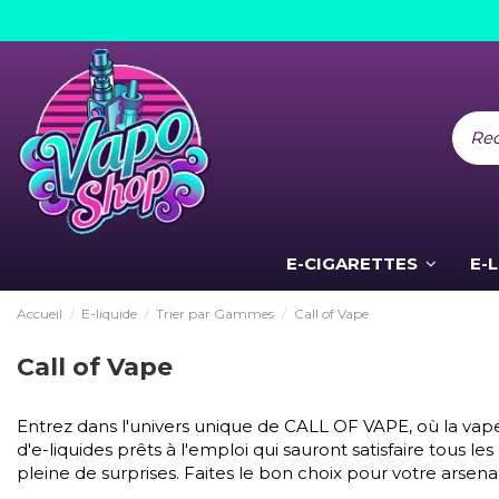
E-CIGARETTES
E-
Accueil
E-liquide
Trier par Gammes
Call of Vape
Call of Vape
Entrez dans l'univers unique de CALL OF VAPE, où la vape
d'e-liquides prêts à l'emploi qui sauront satisfaire tous
pleine de surprises. Faites le bon choix pour votre arsena