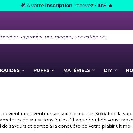
À votre
inscription
, recevez
-10%
🎁
🔥
LIQUIDES
PUFFS
MATÉRIELS
DIY
NO
 devient une aventure sensorielle inédite. Soldat de la vap
 les amateurs de sensations fortes. Chaque bouffée vous tran
l de saveurs et partez à la conquête de votre plaisir ultime.