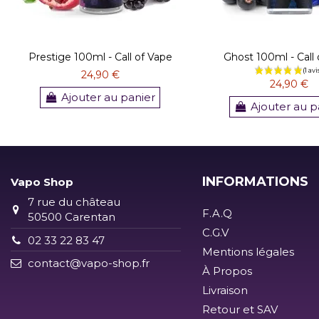
Prestige 100ml - Call of Vape
Ghost 100ml - Call
24,90 €
24,90 €
Ajouter au panier
Ajouter au p
INFORMATIONS
Vapo Shop
7 rue du château
F.A.Q
50500 Carentan
C.G.V
02 33 22 83 47
Mentions légales
contact@vapo-shop.fr
À Propos
Livraison
Retour et SAV