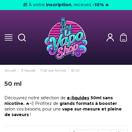
À votre
inscription
, recevez
-10%
🎁
🔥
Accueil
E-liquide
Trier par format
50 ml
50 ml
Découvrez notre sélection de
e-liquides
50ml sans
nicotine.
🔥💨 Profitez de
grands formats à booster
selon vos besoins, pour une
vape sur-mesure et pleine
de saveurs
!