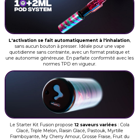
L'activation se fait automatiquement à l'inhalation
,
sans aucun bouton à presser. Idéale pour une vape
quotidienne sans contrainte, avec un format pratique et
une autonomie généreuse. En parfaite conformité avec les
normes TPD en vigueur.
Le Starter Kit Fusion propose
12 saveurs variées
: Cola
Glacé, Triple Melon, Raisin Glacé, Pastouk, Myrtille
Framboyante, My Cherry Amour, Grosse Fraise, Fruit du