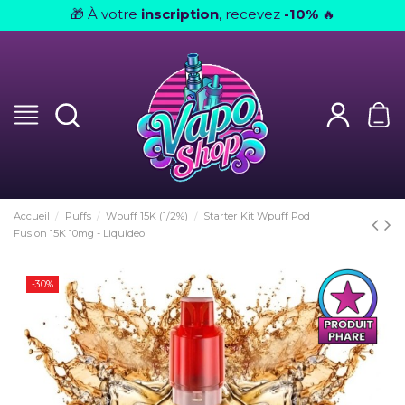
À votre
inscription
, recevez
-10%
🎁
🔥
Accueil
Puffs
Wpuff 15K (1/2%)
Starter Kit Wpuff Pod
Fusion 15K 10mg - Liquideo
-30%