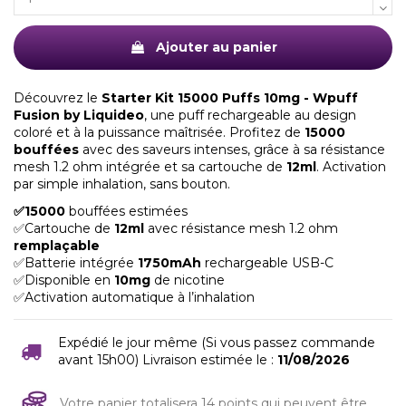
Ajouter au panier
Découvrez le
Starter Kit 15000 Puffs 10mg - Wpuff
Fusion by Liquideo
, une puff rechargeable au design
coloré et à la puissance maîtrisée. Profitez de
15000
bouffées
avec des saveurs intenses, grâce à sa résistance
mesh 1.2 ohm intégrée et sa cartouche de
12ml
. Activation
par simple inhalation, sans bouton.
✅15000
bouffées estimées
✅Cartouche de
12ml
avec résistance mesh 1.2 ohm
remplaçable
✅Batterie intégrée
1750mAh
rechargeable USB-C
✅Disponible en
10mg
de nicotine
✅Activation automatique à l’inhalation
Expédié le jour même (Si vous passez commande
avant 15h00) Livraison estimée le :
11/08/2026
Votre panier totalisera 14 points qui peuvent être