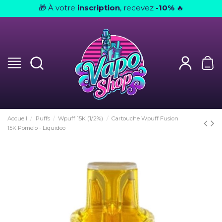
À votre
inscription
, recevez
-10%
🎁
🔥
Accueil
Puffs
Wpuff 15K (1/2%)
Cartouche Wpuff Fusion
15K Pomelo - Liquideo