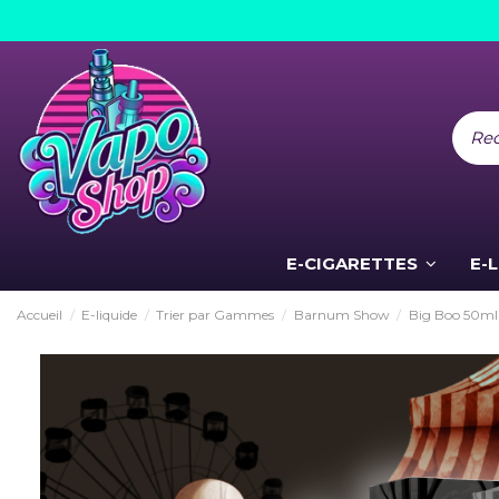
E-CIGARETTES
E-
Accueil
E-liquide
Trier par Gammes
Barnum Show
Big Boo 50m