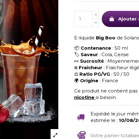
Ajouter 
E-liquide
Big Boo
de Solana
📦
Contenance
: 50 ml
🏷️
Saveur
: Cola, Cerise
🍬
Sucrosité
: Moyennemen
❄️
Fraîcheur
: Fraicheur lég
⚖️
Ratio PG/VG
: 50 / 50
🌍
Origine
: France
Ce produit ne contient pas
nicotine
si besoin.
Expédié le jour mêm
estimée le :
10/08/
Votre panier totalis