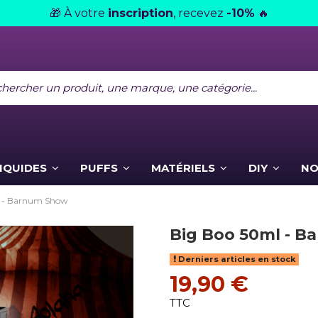
À votre
inscription
, recevez
-10%
🎁
🔥
LIQUIDES
PUFFS
MATÉRIELS
DIY
NO
l - Barnum Show
Big Boo 50ml - 
Derniers articles en stock
19,90 €
TTC