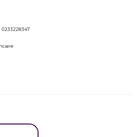
) 0233228347
ncaire