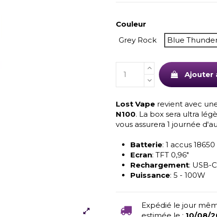
Couleur
Grey Rock
Blue Thunde
Ajouter 
Lost Vape
revient avec une
N100
. La box sera ultra lég
vous assurera 1 journée d'
Batterie
: 1 accus 18650 
Ecran
: TFT 0,96"
Rechargement
: USB-C
Puissance
: 5 - 100W
Expédié le jour mêm
estimée le :
10/08/