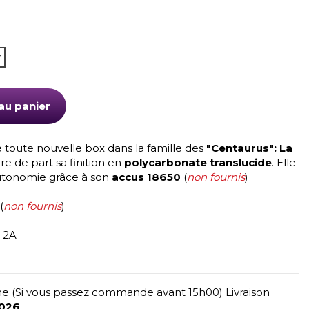
r
au panier
 toute nouvelle box dans la famille des
"Centaurus": La
ère de part sa finition en
polycarbonate translucide
. Elle
autonomie grâce à son
accus 18650
(
non fournis
)
(
non fournis
)
 2A
e (Si vous passez commande avant 15h00) Livraison
2026