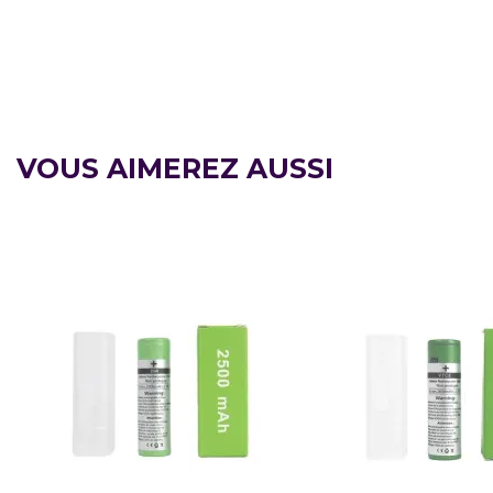
1 x Mod Box Centaurus N100
1 x Câble USB-C
1 x Manuel d'utilisation
1 x Carte de garantie
VOUS AIMEREZ AUSSI