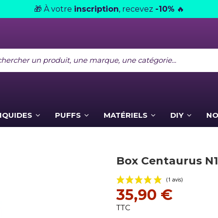
À votre
inscription
, recevez
-10%
🎁
🔥
LIQUIDES
PUFFS
MATÉRIELS
DIY
NO
Box Centaurus N1
35,90 €
TTC