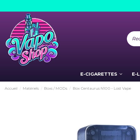
E-CIGARETTES
E-
Accueil
Matériels
Boxs / MODs
Box Centaurus N100 - Lost Vape