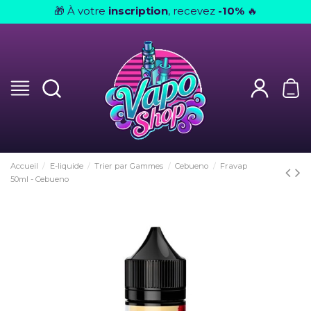
À votre
inscription
, recevez
-10%
🎁
🔥
Accueil
E-liquide
Trier par Gammes
Cebueno
Fravap
50ml - Cebueno