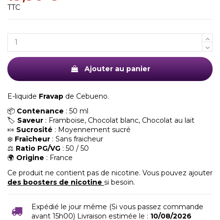
TTC
Ajouter au panier
E-liquide
Fravap
de Cebueno.
📦
Contenance
: 50 ml
🏷️
Saveur
: Framboise, Chocolat blanc, Chocolat au lait
🍬
Sucrosité
: Moyennement sucré
❄️
Fraîcheur
: Sans fraicheur
⚖️
Ratio PG/VG
: 50 / 50
🌍
Origine
: France
Ce produit ne contient pas de nicotine. Vous pouvez ajouter
des boosters de nicotine
si besoin.
Expédié le jour même (Si vous passez commande
avant 15h00) Livraison estimée le :
10/08/2026