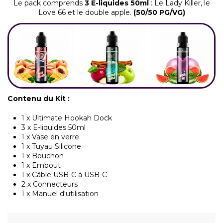
Le pack comprends
3 E-liquides 50ml
: Le Lady Killer, le
Love 66 et le double apple.
(50/50 PG/VG)
Contenu du Kit :
1 x Ultimate Hookah Dock
3 x E-liquides 50ml
1 x Vase en verre
1 x Tuyau Silicone
1 x Bouchon
1 x Embout
1 x Câble USB-C à USB-C
2 x Connecteurs
1 x Manuel d'utilisation