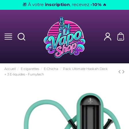
À votre
inscription
, recevez
-10%
🎁
🔥
Accueil
E-cigarettes
E-Chicha
Pack Ultimate Hookah Dock
+ 3 E-liquides - Fumytech