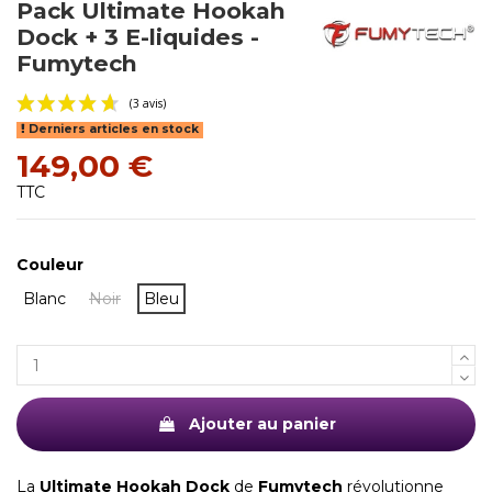
Pack Ultimate Hookah
Dock + 3 E-liquides -
Fumytech
Derniers articles en stock
149,00 €
TTC
Couleur
(3 avis)
Blanc
Noir
Bleu
Ajouter au panier
La
Ultimate Hookah Dock
de
Fumytech
révolutionne