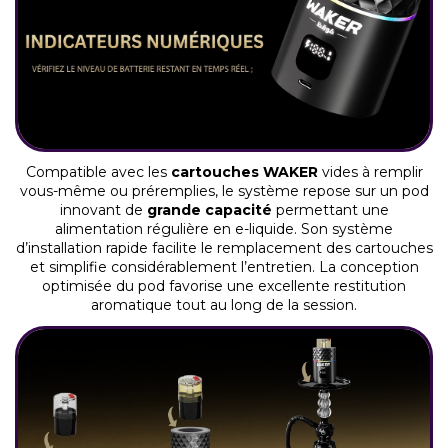
Compatible avec les
cartouches WAKER
vides à remplir
vous-même ou préremplies, le système repose sur un pod
innovant de
grande capacité
permettant une
alimentation régulière en e-liquide. Son système
d’installation rapide facilite le remplacement des cartouches
et simplifie considérablement l’entretien. La conception
optimisée du pod favorise une excellente restitution
aromatique tout au long de la session.