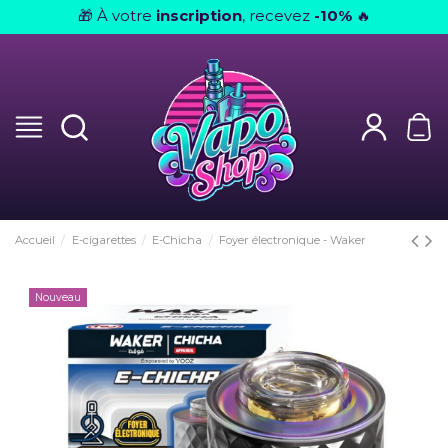
À votre
inscription
, recevez
-10%
🎁
🔥
Accueil
E-cigarettes
E-Chicha
Foyer électronique - Waker
Nouveau