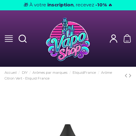
À votre
inscription
, recevez
-10%
🎁
🔥
Accueil
DIY
Arômes par marques
EliquidFrance
Arôme
Citron Vert - Eliquid France