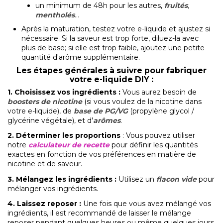
un minimum de 48h pour les autres,
fruités
,
mentholés
...
Après la maturation, testez votre e-liquide et ajustez si
nécessaire. Si la saveur est trop forte, diluez-la avec
plus de base; si elle est trop faible, ajoutez une petite
quantité d'arôme supplémentaire.
L
es étapes générales à suivre pour fabriquer
votre e-liquide DIY :
1.
Choisissez vos ingrédients
:
Vous aurez besoin de
boosters de nicotine
(si vous voulez de la nicotine dans
votre e-liquide), de
base de PG/VG
(propylène glycol /
glycérine végétale), et d'
arômes
.
2. Déterminer les proportions
: Vous pouvez utiliser
notre
calculateur de recette
pour définir les quantités
exactes en fonction de vos préférences en matière de
nicotine et de saveur.
3. Mélangez les ingrédients
:
Utilisez un
flacon vide
pour
mélanger vos ingrédients.
4. Laissez reposer
:
Une fois que vous avez mélangé vos
ingrédients, il est recommandé de laisser le mélange
reposer pendant quelques heures ou même quelques jours