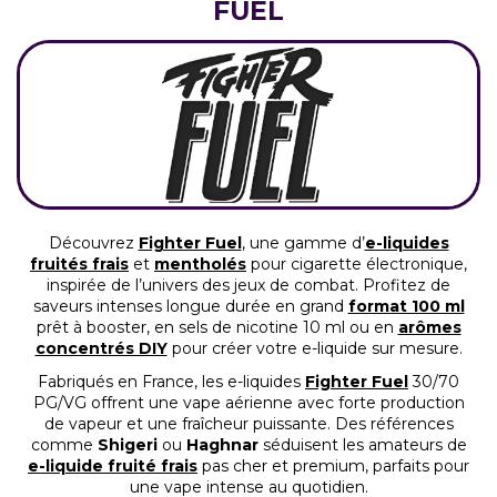
FUEL
Découvrez
Fighter Fuel
, une gamme d’
e-liquides
fruités frais
et
mentholés
pour cigarette électronique,
inspirée de l’univers des jeux de combat. Profitez de
saveurs intenses longue durée en grand
format 100 ml
prêt à booster, en sels de nicotine 10 ml ou en
arômes
concentrés DIY
pour créer votre e-liquide sur mesure.
Fabriqués en France, les e-liquides
Fighter Fuel
30/70
PG/VG offrent une vape aérienne avec forte production
de vapeur et une fraîcheur puissante. Des références
comme
Shigeri
ou
Haghnar
séduisent les amateurs de
e-liquide fruité frais
pas cher et premium, parfaits pour
une vape intense au quotidien.