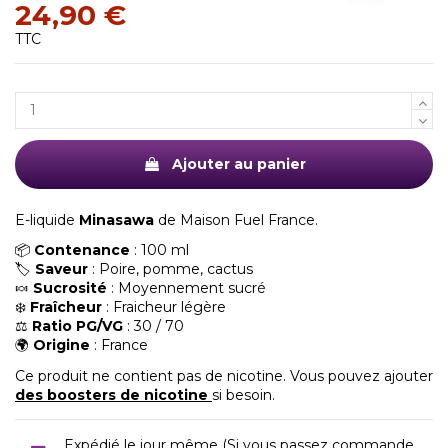
24,90 €
TTC
Ajouter au panier
E-liquide
Minasawa
de Maison Fuel France.
📦
Contenance
: 100 ml
🏷️
Saveur
: Poire, pomme, cactus
🍬
Sucrosité
: Moyennement sucré
❄️
Fraîcheur
: Fraicheur légère
⚖️
Ratio PG/VG
: 30 / 70
🌍
Origine
: France
Ce produit ne contient pas de nicotine. Vous pouvez ajouter
des boosters de nicotine
si besoin.
Expédié le jour même (Si vous passez commande