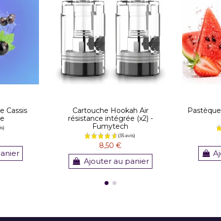
e Cassis
Cartouche Hookah Air
Pastèque 
re
résistance intégrée (x2) -
Fumytech
8,50 €
panier
Aj
Ajouter au panier