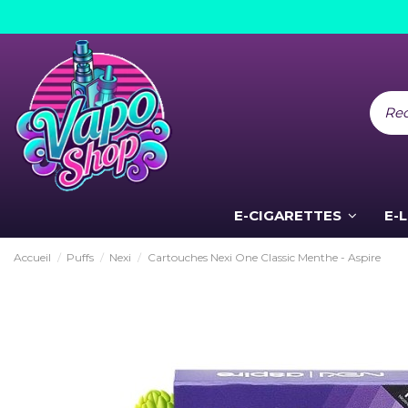
E-CIGARETTES
E-
Accueil
Puffs
Nexi
Cartouches Nexi One Classic Menthe - Aspire