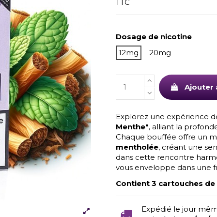
TTC
Dosage de nicotine
12mg
20mg
Ajouter 
Explorez une expérience de
Menthe"
, alliant la profon
Chaque bouffée offre un ma
mentholée
, créant une se
dans cette rencontre har
vous enveloppe dans une fra
Contient 3 cartouches de 
Expédié le jour mêm