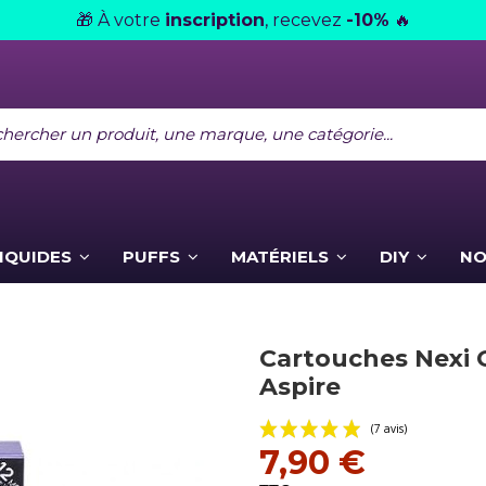
À votre
inscription
, recevez
-10%
🎁
🔥
LIQUIDES
PUFFS
MATÉRIELS
DIY
NO
Cartouches Nexi 
Aspire
7,90 €