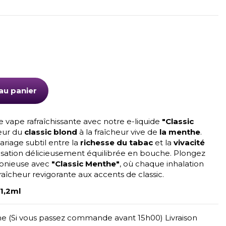
(7 avis)
au panier
 vape rafraîchissante avec notre e-liquide
"Classic
deur du
classic blond
à la fraîcheur vive de
la menthe
.
riage subtil entre la
richesse du tabac
et la
vivacité
nsation délicieusement équilibrée en bouche. Plongez
monieuse avec
"Classic Menthe"
, où chaque inhalation
îcheur revigorante aux accents de classic.
1,2ml
e (Si vous passez commande avant 15h00) Livraison