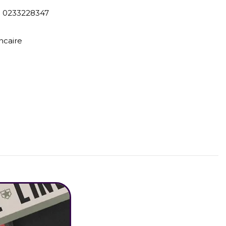
) 0233228347
ncaire