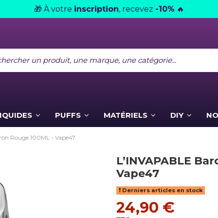
À votre
inscription
, recevez
-10%
🎁
🔥
LIQUIDES
PUFFS
MATÉRIELS
DIY
NO
ron Rouge 100ML - Vape47
L’INVAPABLE Bar
Vape47
Derniers articles en stock
24,90 €