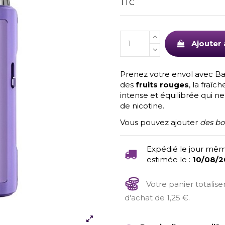
TTC
Ajouter 
Prenez votre envol avec Ba
des
fruits rouges
, la fraîc
intense et équilibrée qui ne
de nicotine.
Vous pouvez ajouter
des bo
Expédié le jour mêm
estimée le :
10/08/
Votre panier totalis
d'achat de 1,25 €.