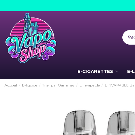
E-CIGARETTES
E-
Accueil
E-liquide
Trier par Gammes
L'invapable
L’INVAPABLE Ba