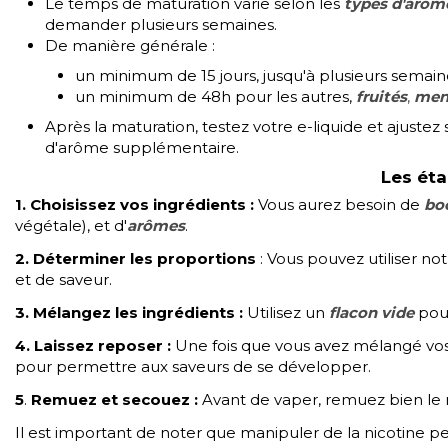
Le temps de maturation varie selon les
types d'arôm
demander plusieurs semaines.
De manière générale :
un minimum de 15 jours, jusqu'à plusieurs semai
un minimum de 48h pour les autres,
fruités
,
men
Après la maturation, testez votre e-liquide et ajustez s
d'arôme supplémentaire.
L
es éta
1.
Choisissez vos ingrédients
:
Vous aurez besoin de
boo
végétale), et d'
arômes
.
2. Déterminer les proportions
: Vous pouvez utiliser no
et de saveur.
3. Mélangez les ingrédients
:
Utilisez un
flacon vide
pour
4. Laissez reposer
:
Une fois que vous avez mélangé vo
pour permettre aux saveurs de se développer.
5
.
Remuez et secouez
:
Avant de vaper, remuez bien le 
Il est important de noter que manipuler de la nicotine peu