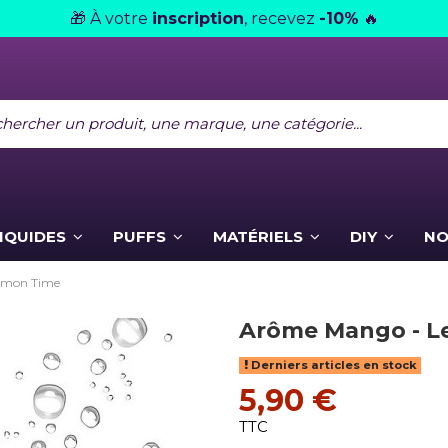
À votre
inscription
, recevez
-10%
🎁
🔥
LIQUIDES
PUFFS
MATÉRIELS
DIY
NO
emon Time
Arôme Mango - L
Derniers articles en stock
5,90 €
TTC