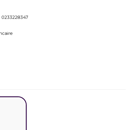
) 0233228347
ncaire