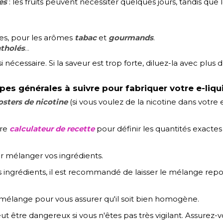
es
: les fruits peuvent nécessiter quelques jours, tandis 
nes, pour les arômes
tabac
et
gourmands
.
tholés
...
i nécessaire. Si la saveur est trop forte, diluez-la avec plus d
pes générales à suivre pour fabriquer votre e-liqui
sters de nicotine
(si vous voulez de la nicotine dans votre 
tre
calculateur de recette
pour définir les quantités exacte
 mélanger vos ingrédients.
s ingrédients, il est recommandé de laisser le mélange r
mélange pour vous assurer qu'il soit bien homogène.
t être dangereux si vous n'êtes pas très vigilant. Assurez-v