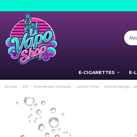
E-CIGARETTES
E-
Accueil
DIY
Arômes par marques
Lemon Time
Arôme Mango - L