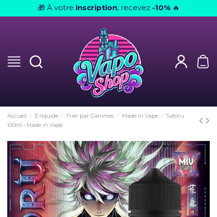
À votre
inscription
, recevez
-10%
🎁
🔥
Accueil
E-liquide
Trier par Gammes
Made in Vape
Satoru
100ml - Made in Vape