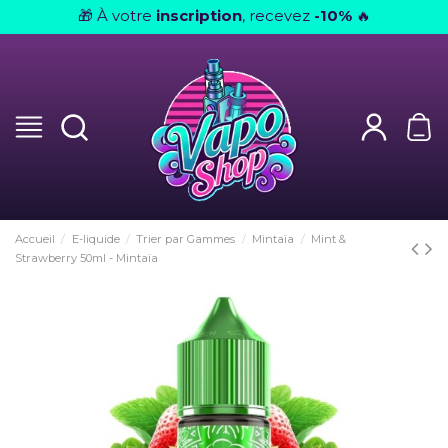
À votre
inscription
, recevez
-10%
🎁
🔥
Accueil
E-liquide
Trier par Gammes
Mintaïa
Mint &
Strawberry 50ml - Mintaïa