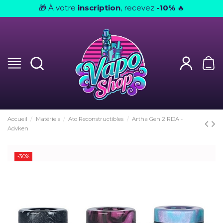
À votre
inscription
, recevez
-10%
🎁
🔥
Accueil
Matériels
Ato Reconstructibles
Artha Gen 2 RDA -
Advken
-30%