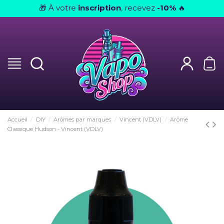
À votre
inscription
, recevez
-10%
🎁
🔥
Accueil
DIY
Arômes par marques
Vincent (VDLV)
Arôme
Classique Hudson - Vincent (VDLV)