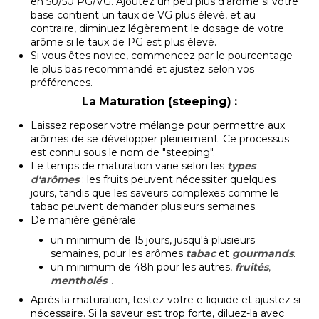
en 50/50 PG/VG. Ajoutez un peu plus d’arôme si votre
base contient un taux de VG plus élevé, et au
contraire, diminuez légèrement le dosage de votre
arôme si le taux de PG est plus élevé.
Si vous êtes novice, commencez par le pourcentage
le plus bas recommandé et ajustez selon vos
préférences.
La Maturation (steeping) :
Laissez reposer votre mélange pour permettre aux
arômes de se développer pleinement. Ce processus
est connu sous le nom de "steeping".
Le temps de maturation varie selon les
types
d'arômes
: les fruits peuvent nécessiter quelques
jours, tandis que les saveurs complexes comme le
tabac peuvent demander plusieurs semaines.
De manière générale :
un minimum de 15 jours, jusqu'à plusieurs
semaines, pour les arômes
tabac
et
gourmands
.
un minimum de 48h pour les autres,
fruités
,
mentholés
...
Après la maturation, testez votre e-liquide et ajustez si
nécessaire. Si la saveur est trop forte, diluez-la avec