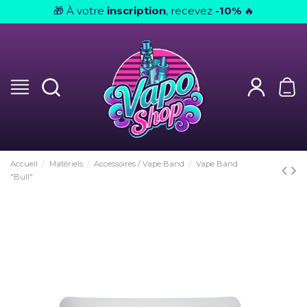
À votre
inscription
, recevez
-10%
🎁
🔥
Accueil
Matériels
Accessoires / Vape Band
Vape Band
"Bull"