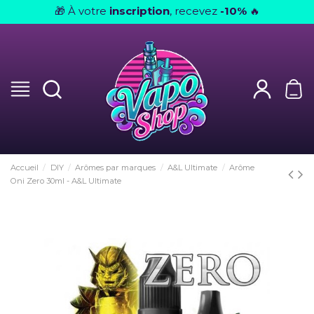
À votre
inscription
, recevez
-10%
🎁
🔥
Accueil
DIY
Arômes par marques
A&L Ultimate
Arôme
Oni Zero 30ml - A&L Ultimate