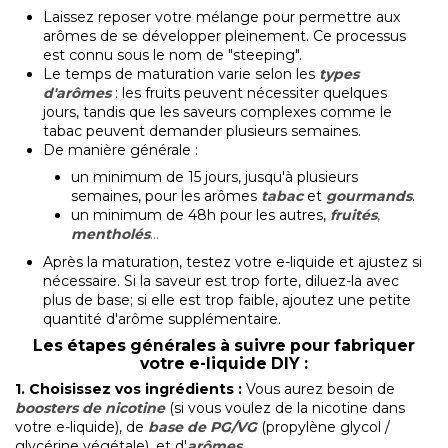
Laissez reposer votre mélange pour permettre aux
arômes de se développer pleinement. Ce processus
est connu sous le nom de "steeping".
Le temps de maturation varie selon les
types
d'arômes
: les fruits peuvent nécessiter quelques
jours, tandis que les saveurs complexes comme le
tabac peuvent demander plusieurs semaines.
De manière générale :
un minimum de 15 jours, jusqu'à plusieurs
semaines, pour les arômes
tabac
et
gourmands
.
un minimum de 48h pour les autres,
fruités
,
mentholés
...
Après la maturation, testez votre e-liquide et ajustez si
nécessaire. Si la saveur est trop forte, diluez-la avec
plus de base; si elle est trop faible, ajoutez une petite
quantité d'arôme supplémentaire.
L
es étapes générales à suivre pour fabriquer
votre e-liquide DIY :
1.
Choisissez vos ingrédients
:
Vous aurez besoin de
boosters de nicotine
(si vous voulez de la nicotine dans
votre e-liquide), de
base de PG/VG
(propylène glycol /
glycérine végétale), et d'
arômes
.