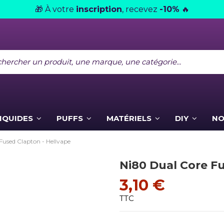
À votre
inscription
, recevez
-10%
🎁
🔥
LIQUIDES
PUFFS
MATÉRIELS
DIY
NO
Fused Clapton - Hellvape
Ni80 Dual Core Fu
3,10 €
TTC