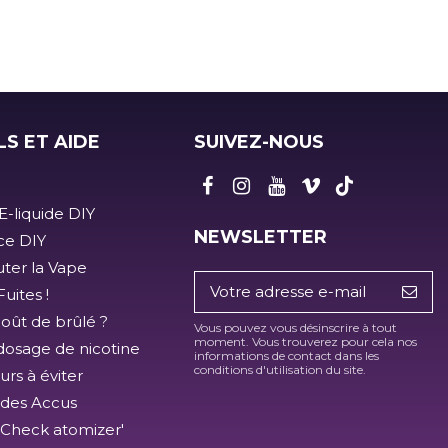
LS ET AIDE
SUIVEZ-NOUS
E-liquide DIY
NEWSLETTER
ice DIY
ter la Vape
uites !
goût de brûlé ?
Vous pouvez vous désinscrire à tout
moment. Vous trouverez pour cela nos
dosage de nicotine
informations de contact dans les
conditions d'utilisation du site.
urs à éviter
 des Accus
'Check atomizer'