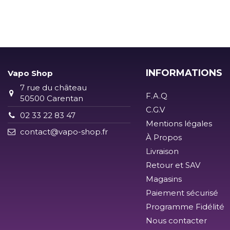
INFORMATIONS
Vapo Shop
7 rue du château
F.A.Q
50500 Carentan
C.G.V
02 33 22 83 47
Mentions légales
contact@vapo-shop.fr
À Propos
Livraison
Retour et SAV
Magasins
Paiement sécurisé
Programme Fidélité
Nous contacter