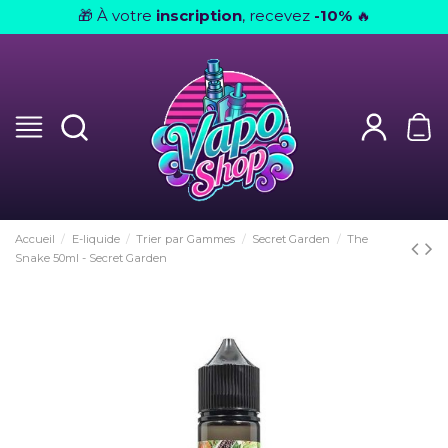
À votre
inscription
, recevez
-10%
🎁
🔥
Accueil
E-liquide
Trier par Gammes
Secret Garden
The
Snake 50ml - Secret Garden