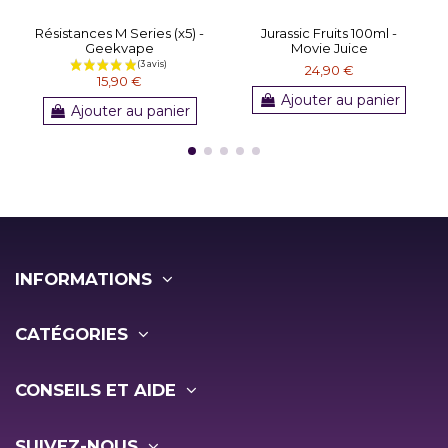
Résistances M Series (x5) -
Jurassic Fruits 100ml -
Geekvape
Movie Juice
24,90 €
15,90 €
Ajouter au panier
Ajouter au panier
INFORMATIONS
CATÉGORIES
CONSEILS ET AIDE
SUIVEZ-NOUS