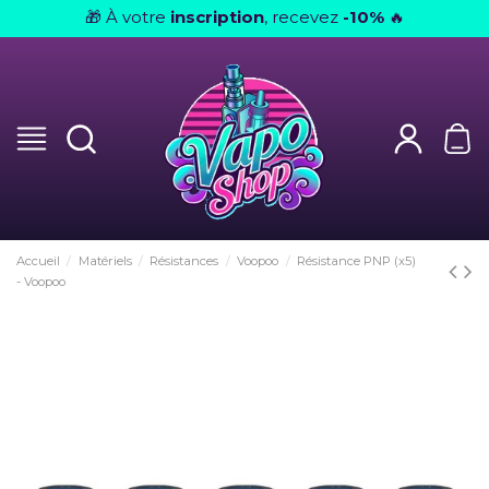
À votre
inscription
, recevez
-10%
🎁
🔥
Accueil
Matériels
Résistances
Voopoo
Résistance PNP (x5)
- Voopoo