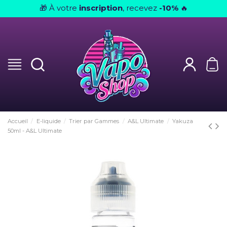
À votre
inscription
, recevez
-10%
🎁
🔥
Accueil
E-liquide
Trier par Gammes
A&L Ultimate
Yakuza
50ml - A&L Ultimate