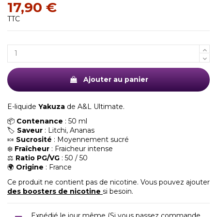
17,90 €
TTC
Ajouter au panier
E-liquide
Yakuza
de A&L Ultimate.
📦
Contenance
: 50 ml
🏷️
Saveur
: Litchi, Ananas
🍬
Sucrosité
: Moyennement sucré
❄️
Fraîcheur
: Fraicheur intense
⚖️
Ratio PG/VG
: 50 / 50
🌍
Origine
: France
Ce produit ne contient pas de nicotine. Vous pouvez ajouter
des boosters de nicotine
si besoin.
Expédié le jour même (Si vous passez commande