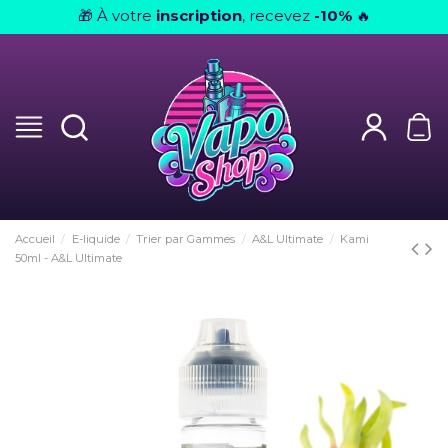
À votre
inscription
, recevez
-10%
🎁
🔥
Accueil
E-liquide
Trier par Gammes
A&L Ultimate
Kami
50ml - A&L Ultimate