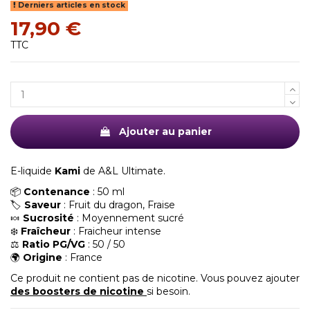
Derniers articles en stock
17,90 €
TTC
Ajouter au panier
E-liquide
Kami
de A&L Ultimate.
📦
Contenance
: 50 ml
🏷️
Saveur
: Fruit du dragon, Fraise
🍬
Sucrosité
: Moyennement sucré
❄️
Fraîcheur
: Fraicheur intense
⚖️
Ratio PG/VG
: 50 / 50
🌍
Origine
: France
Ce produit ne contient pas de nicotine. Vous pouvez ajouter
des boosters de nicotine
si besoin.