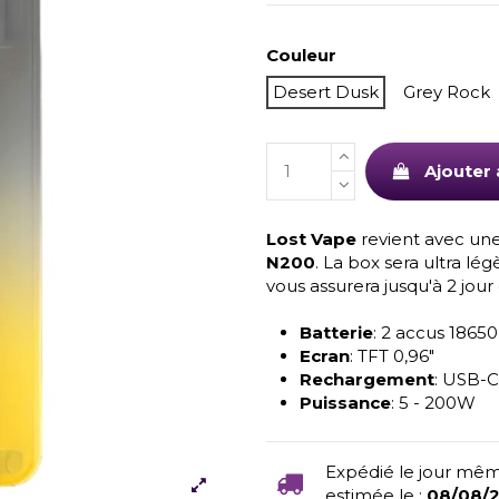
Couleur
Desert Dusk
Grey Rock
Ajouter 
Lost Vape
revient avec une
N200
. La box sera ultra lég
vous assurera jusqu'à 2 jou
Batterie
: 2 accus 18650
Ecran
: TFT 0,96"
Rechargement
: USB-C
Puissance
: 5 - 200W
Expédié le jour mêm
estimée le :
08/08/