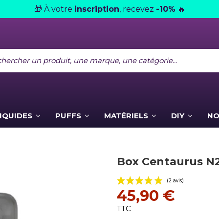
À votre
inscription
, recevez
-10%
🎁
🔥
LIQUIDES
PUFFS
MATÉRIELS
DIY
NO
Box Centaurus N2
45,90 €
TTC