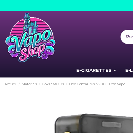
E-CIGARETTES
E-
Accueil
Matériels
Boxs / MODs
Box Centaurus N200 - Lost Vape