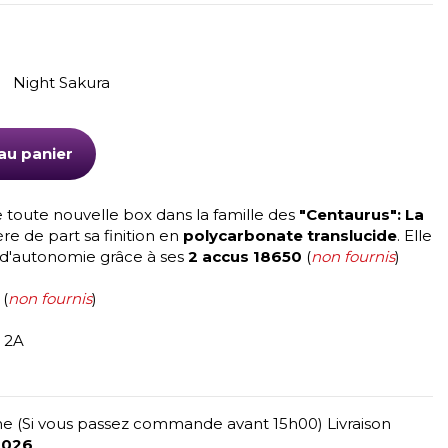
Night Sakura
au panier
 toute nouvelle box dans la famille des
"Centaurus": La
ère de part sa finition en
polycarbonate translucide
. Elle
r d'autonomie grâce à ses
2 accus 18650
(
non fournis
)
 (
non fournis
)
 2A
e (Si vous passez commande avant 15h00) Livraison
2026