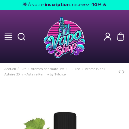
À votre
inscription
, recevez
-10%
🎁
🔥
Accueil
DIY
Arômes par marques
T-Juice
Arôme Black
Astaire 30ml - Astaire Family by T-Juice