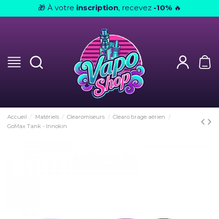
À votre
inscription
, recevez
-10%
🎁
🔥
Accueil
Matériels
Clearomiseurs
Clearo tirage aérien
GoMax Tank - Innokin