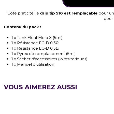
Côté praticité, le
drip tip 510 est remplaçable
pour une
pour 
Contenu du pack :
1 x Tank Eleaf Melo X (5ml)
1 x Résistance EC-D 0.3Ω
1 x Résistance EC-D 0.5Ω
1 x Pyrex de remplacement (5ml)
1 x Sachet d'accessoires (joints toriques)
1 x Manuel d’utilisation
VOUS AIMEREZ AUSSI