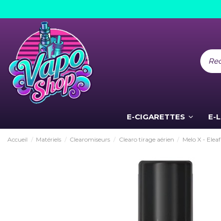
E-CIGARETTES
E-
Accueil
Matériels
Clearomiseurs
Clearo tirage aérien
Melo X - Eleaf