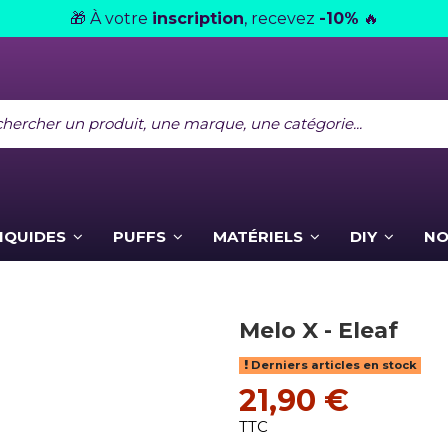
À votre
inscription
, recevez
-10%
🎁
🔥
LIQUIDES
PUFFS
MATÉRIELS
DIY
NO
Melo X - Eleaf
Derniers articles en stock
21,90 €
TTC