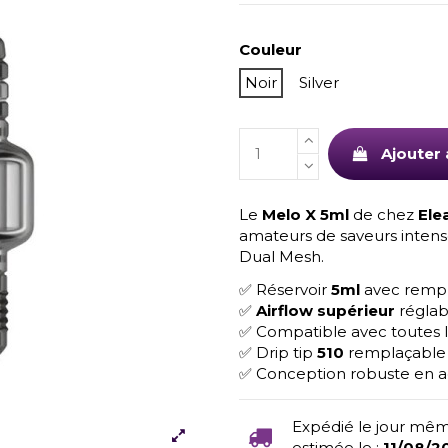
Couleur
Noir
Silver
Ajouter 
Le
Melo X 5ml
de chez
Ele
amateurs de saveurs intenses
Dual Mesh.
✅ Réservoir
5ml
avec rempli
✅
Airflow supérieur
réglabl
✅ Compatible avec toutes 
✅ Drip tip
510
remplaçable
✅ Conception robuste en a
Expédié le jour mêm
estimée le :
11/08/2