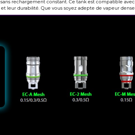
sans rechargement constant. Ce tank est compatible avec 
 et leur durabilité. Que vous soyez adepte de vapeur dense o