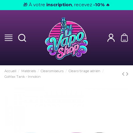
À votre
inscription
, recevez
-10%
🎁
🔥
Accueil
Matériels
Clearomiseurs
Clearo tirage aérien
GoMax Tank - Innokin