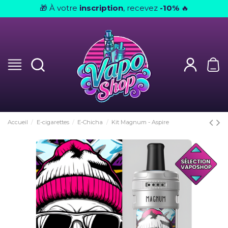
À votre
inscription
, recevez
-10%
🎁
🔥
Accueil
E-cigarettes
E-Chicha
Kit Magnum - Aspire