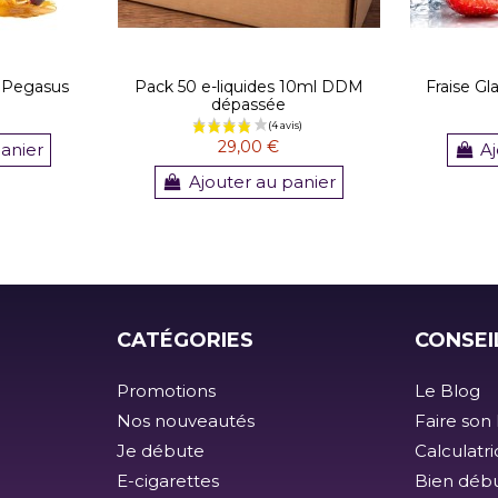
- Pegasus
Pack 50 e-liquides 10ml DDM
Fraise Gla
dépassée
29,00 €
panier
Aj
Ajouter au panier
CATÉGORIES
CONSEI
Promotions
Le Blog
Nos nouveautés
Faire son 
Je débute
Calculatr
E-cigarettes
Bien débu