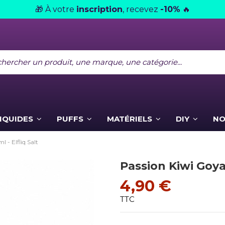
À votre
inscription
, recevez
-10%
🎁
🔥
LIQUIDES
PUFFS
MATÉRIELS
DIY
NO
 - Elfliq Salt
Passion Kiwi Goyav
4,90 €
TTC