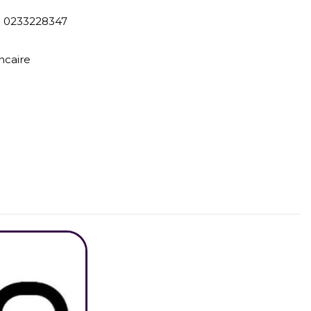
) 0233228347
ncaire