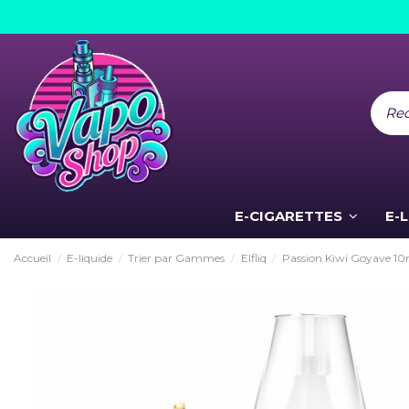
E-CIGARETTES
E-
Accueil
E-liquide
Trier par Gammes
Elfliq
Passion Kiwi Goyave 10ml