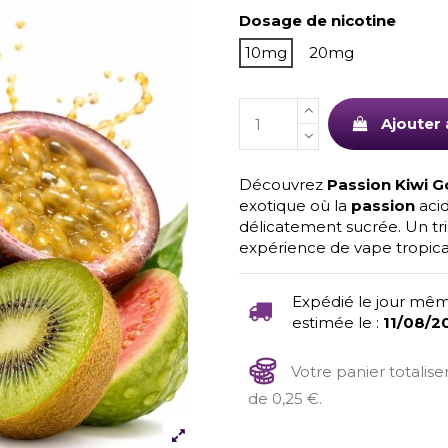
Dosage de nicotine
10mg
20mg
Ajouter 
Découvrez
Passion Kiwi G
exotique où la
passion
acid
délicatement sucrée. Un tri
expérience de vape tropical
Expédié le jour mêm
estimée le :
11/08/2
Votre panier totalis
de 0,25 €.