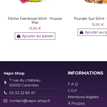
Pêche Framboise 50ml - Fruizee
Thunder Sun 50ml 
Max
16,90 €
19,90 €
Ajouter au 
Ajouter au panier
INFORMATIONS
Vapo Shop
7 rue du château
F.A.Q
50500 Carentan
C.G.V
02 33 22 83 47
Mentions légales
contact@vapo-shop.fr
À Propos