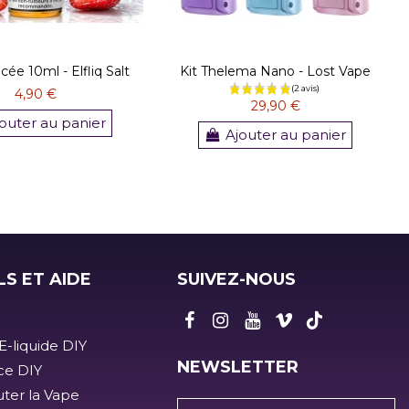
cée 10ml - Elfliq Salt
Kit Thelema Nano - Lost Vape
4,90 €
29,90 €
outer au panier
Ajouter au panier
LS ET AIDE
SUIVEZ-NOUS
E-liquide DIY
NEWSLETTER
ice DIY
ter la Vape