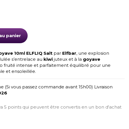
au panier
oyave 10ml ELFLIQ Salt
par
Elfbar
, une explosion
ulée s’entrelace au
kiwi
juteux et à la
goyave
o fruité intense et parfaitement équilibré pour une
e et ensoleillée.
e (Si vous passez commande avant 15h00) Livraison
026
era 5 points qui peuvent être convertis en un bon d'achat