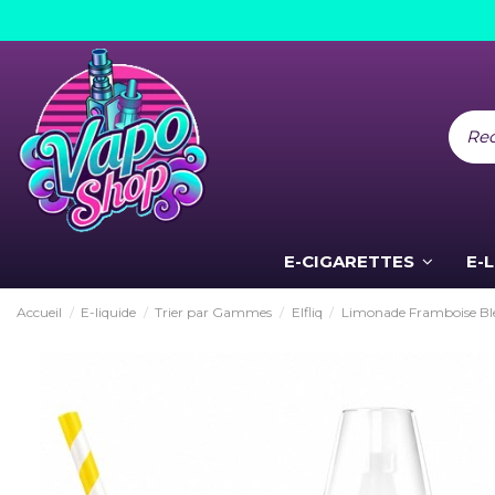
E-CIGARETTES
E-
Accueil
E-liquide
Trier par Gammes
Elfliq
Limonade Framboise Bleu