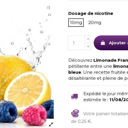
Dosage de nicotine
10mg
20mg
Ajouter 
Découvrez
Limonade Fram
pétillante entre une
limon
bleue
. Une recette fruitée
désaltérante et pleine de p
Expédié le jour mêm
estimée le :
11/08/2
Votre panier totalis
de 0,25 €.