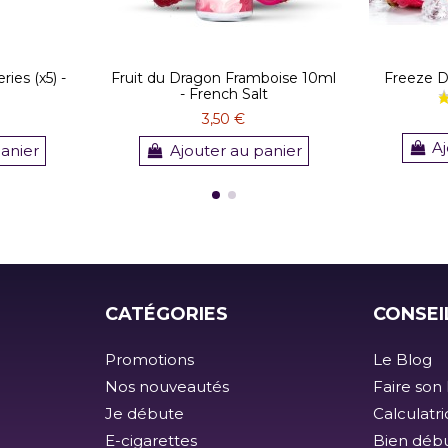
ies (x5) -
Fruit du Dragon Framboise 10ml
Freeze D
- French Salt
3,50 €
Aj
panier
Ajouter au panier
CATÉGORIES
CONSEI
Promotions
Le Blog
Nos nouveautés
Faire son 
Je débute
Calculatr
E-cigarettes
Bien débu