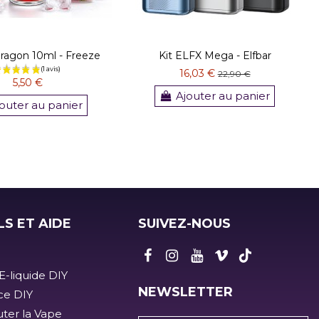
ragon 10ml - Freeze
Kit ELFX Mega - Elfbar
16,03 €
22,90 €
5,50 €
Ajouter au panier
outer au panier
LS ET AIDE
SUIVEZ-NOUS
E-liquide DIY
NEWSLETTER
ice DIY
ter la Vape