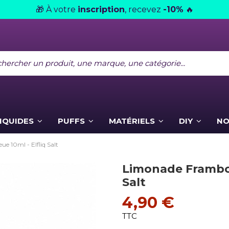
À votre
inscription
, recevez
-10%
🎁
🔥
LIQUIDES
PUFFS
MATÉRIELS
DIY
NO
e 10ml - Elfliq Salt
Limonade Frambois
Salt
4,90 €
TTC