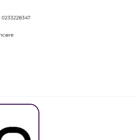
) 0233228347
ncaire