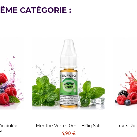
ÊME CATÉGORIE :
 Acidulée
Menthe Verte 10ml - Elfliq Salt
Fruits Rou
alt
4,90 €