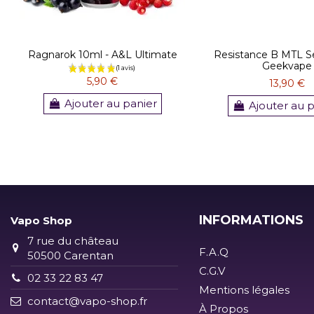
Ragnarok 10ml - A&L Ultimate
Resistance B MTL Ser
Geekvape
5,90 €
13,90 €
Ajouter au panier
Ajouter au 
INFORMATIONS
Vapo Shop
7 rue du château
F.A.Q
50500 Carentan
C.G.V
02 33 22 83 47
Mentions légales
contact@vapo-shop.fr
À Propos