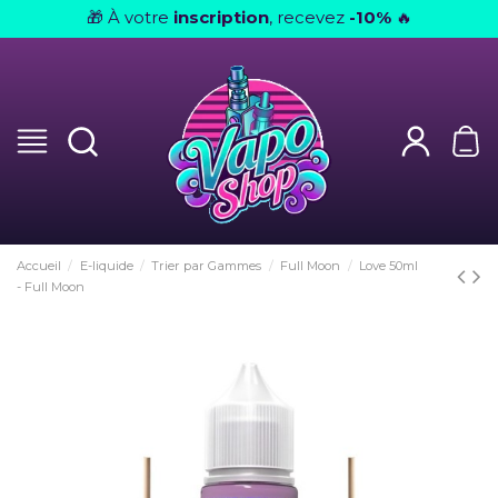
À votre
inscription
, recevez
-10%
🎁
🔥
Accueil
E-liquide
Trier par Gammes
Full Moon
Love 50ml
- Full Moon