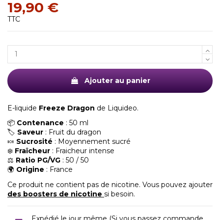
19,90 €
TTC
Ajouter au panier
E-liquide
Freeze Dragon
de Liquideo.
📦
Contenance
: 50 ml
🏷️
Saveur
: Fruit du dragon
🍬
Sucrosité
: Moyennement sucré
❄️
Fraîcheur
: Fraicheur intense
⚖️
Ratio PG/VG
: 50 / 50
🌍
Origine
: France
Ce produit ne contient pas de nicotine. Vous pouvez ajouter
des boosters de nicotine
si besoin.
Expédié le jour même (Si vous passez commande