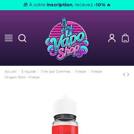
À votre
inscription
, recevez
-10%
🎁
🔥
Accueil
E-liquide
Trier par Gammes
Freeze
Freeze
Dragon 50ml - Freeze