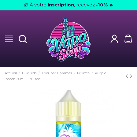
À votre
inscription
, recevez
-10%
🎁
🔥
Accueil
E-liquide
Trier par Gammes
Fruizee
Purple
Beach 50ml - Fruizee