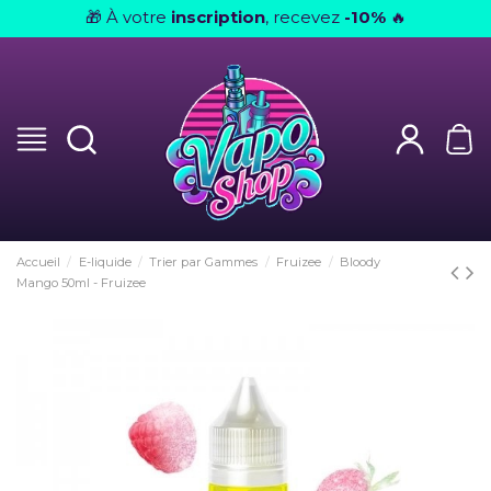
À votre
inscription
, recevez
-10%
🎁
🔥
Accueil
E-liquide
Trier par Gammes
Fruizee
Bloody
Mango 50ml - Fruizee