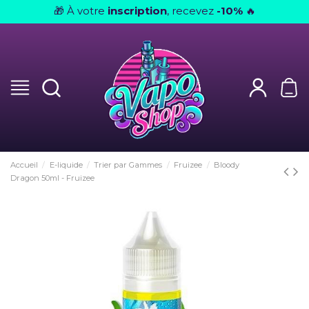
À votre
inscription
, recevez
-10%
🎁
🔥
Accueil
E-liquide
Trier par Gammes
Fruizee
Bloody
Dragon 50ml - Fruizee