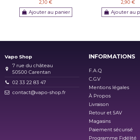
2,10 €
2,90 €
Ajouter au panier
Ajouter au 
INFORMATIONS
Vapo Shop
7 rue du château
F.A.Q
50500 Carentan
C.G.V
02 33 22 83 47
Mentions légales
contact@vapo-shop.fr
À Propos
Livraison
Retour et SAV
Magasins
Paiement sécurisé
Programme Fidélité