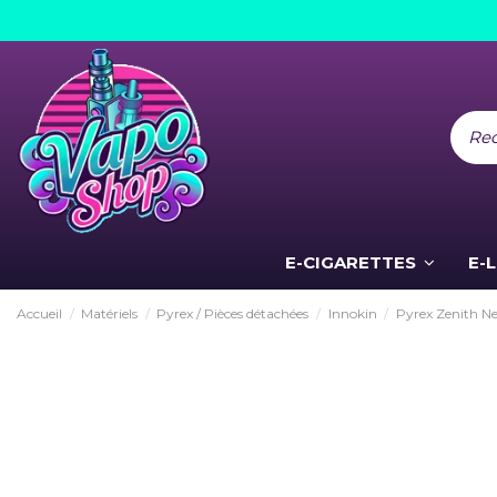
E-CIGARETTES
E-
Accueil
Matériels
Pyrex / Pièces détachées
Innokin
Pyrex Zenith Ne