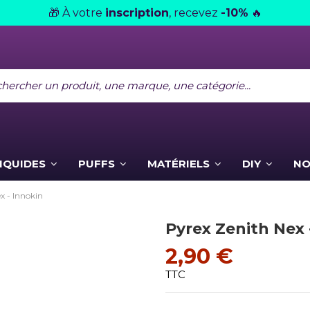
À votre
inscription
, recevez
-10%
🎁
🔥
LIQUIDES
PUFFS
MATÉRIELS
DIY
NO
x - Innokin
Pyrex Zenith Nex 
2,90 €
TTC