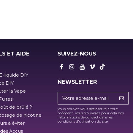
LS ET AIDE
SUIVEZ-NOUS
E-liquide DIY
NEWSLETTER
ice DIY
ter la Vape
uites !
goût de brûlé ?
Vous pouvez vous désinscrire à tout
moment. Vous trouverez pour cela nos
dosage de nicotine
informations de contact dans les
conditions d'utilisation du site.
urs à éviter
 des Accus