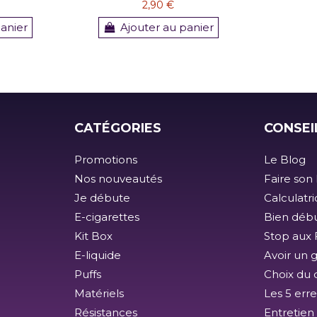
2,90 €
panier
Ajouter au panier
CATÉGORIES
CONSEI
Promotions
Le Blog
Nos nouveautés
Faire son 
Je débute
Calculatr
E-cigarettes
Bien débu
Kit Box
Stop aux F
E-liquide
Avoir un 
Puffs
Choix du 
Matériels
Les 5 erre
Résistances
Entretien