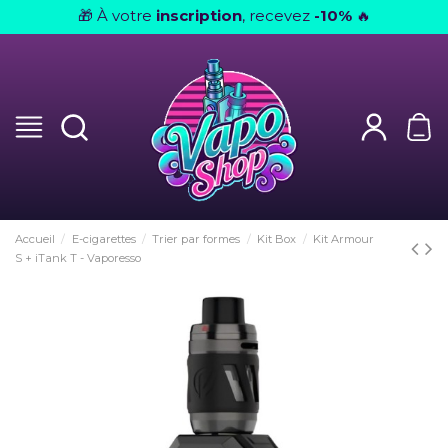
À votre
inscription
, recevez
-10%
🎁
🔥
Accueil
E-cigarettes
Trier par formes
Kit Box
Kit Armour
S + iTank T - Vaporesso