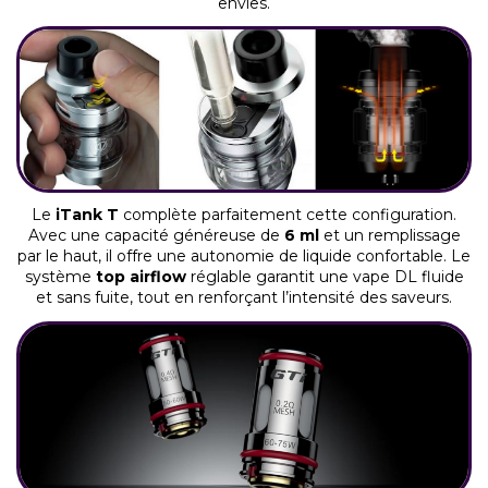
envies.
Le
iTank T
complète parfaitement cette configuration.
Avec une capacité généreuse de
6 ml
et un remplissage
par le haut, il offre une autonomie de liquide confortable. Le
système
top airflow
réglable garantit une vape DL fluide
et sans fuite, tout en renforçant l’intensité des saveurs.