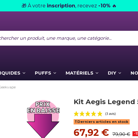
À votre
inscription
, recevez
-10%
🎁
🔥
LIQUIDES
PUFFS
MATÉRIELS
DIY
NO
 Geekvape
Kit Aegis Legend 
Derniers articles en stock
67,92 €
79,90 €
-