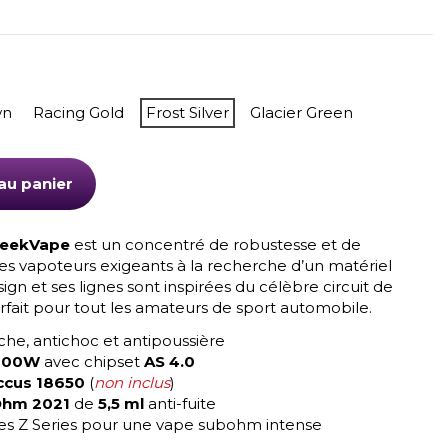
wn
Racing Gold
Frost Silver
Glacier Green
au panier
eekVape
est un concentré de robustesse et de
es vapoteurs exigeants à la recherche d’un matériel
ign et ses lignes sont inspirées du célèbre circuit de
fait pour tout les amateurs de sport automobile.
che, antichoc et antipoussière
200W
avec chipset
AS 4.0
ccus 18650
(
non inclus
)
Ohm 2021
de
5,5 ml
anti-fuite
ces Z Series pour une vape subohm intense