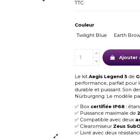
TTC
Couleur
Twilight Blue
Earth Bro
Ajouter 
Le kit
Aegis Legend 5
de
G
performance, parfait pour l
durable et puissant. Son des
Nürburgring. Le modèle par
✅ Box
certifiée IP68
: étan
✅ Puissance maximale de
✅ Compatible avec deux
a
✅ Clearomiseur
Zeus Sub
✅ Livré avec deux résistan