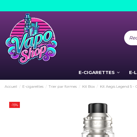
E-CIGARETTES
E-
Accueil
E-cigarettes
Trier par formes
Kit Box
Kit Aegis Legend 5 -
-15%