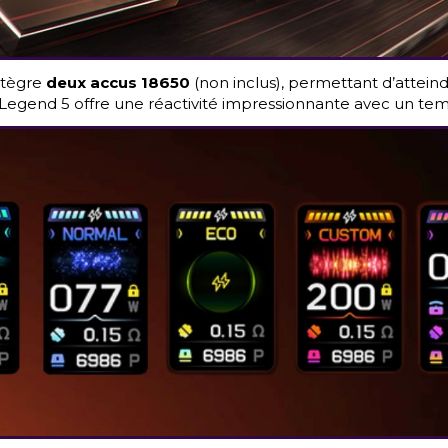
ntègre
deux accus 18650
(non inclus), permettant d’attei
 Legend 5 offre une réactivité impressionnante avec un te