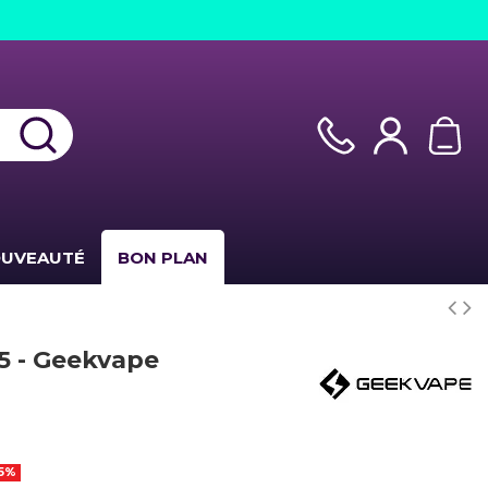
UVEAUTÉ
BON PLAN
5 - Geekvape
(3 avis)
15%